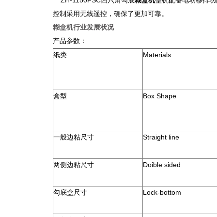
ZH-1150FSC
四六角勾底
糊盒机
整机配备电动移排功
控制采用无线遥控，确保了更加可靠。
糊盒机行业发展状况
产品参数：
纸类
Materials
盒型
Box Shape
一般边粘尺寸
Straight line
两侧边粘尺寸
Doible sided
勾底盒尺寸
Lock-bottom