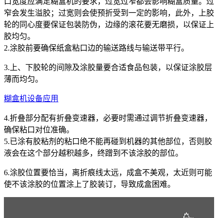
口宽度应满足糊盒机的要求，过宽过窄都会影响糊盒质量。过
窄会发生溢胶；过宽则会使预折受到一定的影响，此外，上胶
轮的同心度要保证包装防伪，边缘的滚花要无磨损，以保证上
胶均匀。
2.涂胶前要确保纸盒粘口边的输送路线与输送带平行。
3.上、下胶轮的间隙及涂胶量要合适食品包装，以保证涂胶层
薄而均匀。
糊盒机设备应用
4.折叠部分配有折叠变速器，必要时需通过调节折叠变速器，
确保粘口对位准确。
5.已涂有胶粘剂的粘口绝不能再碰到机器的其他部位，否则胶
液会在这个部分越积越多，终蹭到不该涂胶的部位。
6.涂胶位置要恰当，离折痕线太远，成盒不美观，太近则可能
使不该涂胶的位置涂上了胶装订，导致成盒困难。